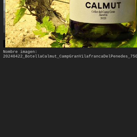
Nombre imagen:
20240422_BotellaCalmut_CampGranVilafrancaDelPenedes_75