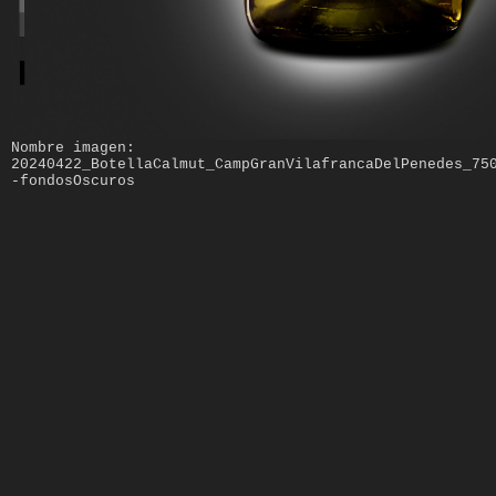
Nombre imagen:
20240422_BotellaCalmut_CampGranVilafrancaDelPenedes_75
-fondosOscuros